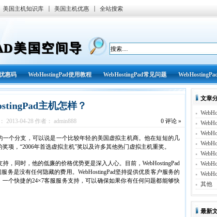
|
|
美国主机知识库
美国主机优惠
全站搜索
GPAD美国空间导
ad优惠码
WebHostingPad使用教程
WebHostingPad常见问题
WebHostingP
文章
stingPad主机怎样？
WebHo
2013-04-28 作者： admin888
0
评论 »
WebH
WebH
etworks的一个分支，可以说是一个比较年轻的美国虚拟主机商。他在短短的几
WebH
ard”的奖项，“2006年首选虚拟主机”奖以及许多其他热门虚拟主机重奖。
WebHo
术支持，同时，他的低廉的价格优势更是深入人心。目前，WebHostingPad
WebHo
是没有任何隐藏的费用。WebHostingPad坚持提供优质客户服务的
WebHo
。一个快捷的24×7客服服务支持，可以确保如果你有任何问题都能够快
其他
最新