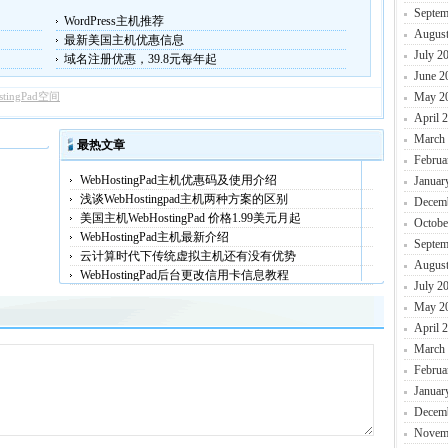
Septem
WordPress主机推荐
August
最新美国主机优惠信息
July 2
域名注册优惠，39.8元每年起
June 2
stingPad空间
May 2
April 
March
最热文章
Februa
WebHostingPad主机优惠码及使用介绍
Januar
浅谈WebHostingpad主机两种方案的区别
Decem
美国主机WebHostingPad 价格1.99美元月起
Octobe
WebHostingPad主机最新介绍
Septem
云计算时代下传统虚拟主机还有没有优势
August
WebHostingPad后台更改信用卡信息教程
July 2
May 2
April 
March
Februa
Januar
Decem
Novem