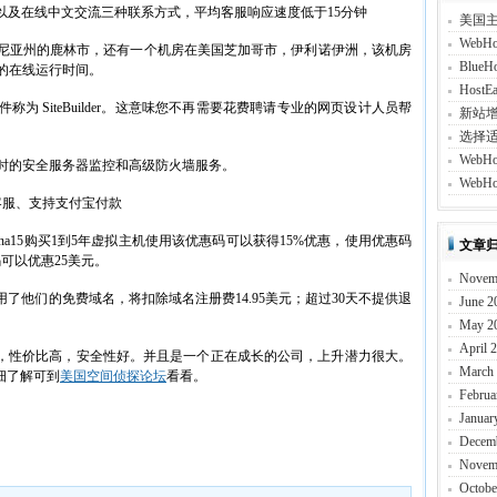
以及在线中文交流三种联系方式，平均客服响应速度低于15分钟
美国
Web
福尼亚州的鹿林市，还有一个机房在美国芝加哥市，伊利诺伊洲，该机房
Blu
%的在线运行时间。
Host
为 SiteBuilder。这意味您不再需要花费聘请专业的网页设计人员帮
新站
选择
Web
小时的安全服务器监控和高级防火墙服务。
WebH
m/，中文客服、支持支付宝付款
tchina15购买1到5年虚拟主机使用该优惠码可以获得15%优惠，使用优惠码
文章
惠码可以优惠25美元。
Novem
了他们的免费域名，将扣除域名注册费14.95美元；超过30天不提供退
June 2
May 2
April 
面实惠，性价比高，安全性好。并且是一个正在成长的公司，上升潜力很大。
March
详细了解可到
美国空间侦探论坛
看看。
Februa
Januar
Decem
Novem
Octobe