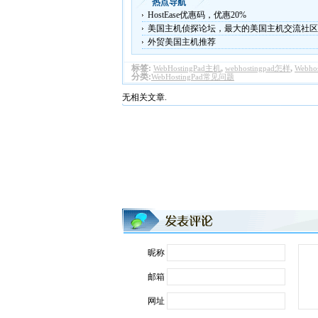
热点导航
HostEase优惠码，优惠20%
美国主机侦探论坛，最大的美国主机交流社区
外贸美国主机推荐
标签:
,
,
WebHostingPad主机
webhostingpad怎样
Webho
分类:
WebHostingPad常见问题
无相关文章.
昵称
邮箱
网址