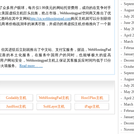
Septem
位夺取了众多用户眼球，每月仅1.99美元的网站托管费用，成功的在竞争对手
August
虚拟主机巨头抗衡，抢占市场，Webhostingpad空间商又推出了优
July 2
借这两个优惠码在其中文网站
http://cn.webhostingpad.com
购买主机就可以分别获得
June 2
gpad主机商将价格战演绎的淋漓尽致，并成功的将虚拟主机价格推向了一个新
May 2
April 
March
Februa
久，但其进驻后立刻就推出了中文站、支付宝服务，据说，WebHostingPad
Januar
完善的本土化服务，在服务中国用户的同时，也能够极大的提高
障用户网站安全，Webhostingpad主机上保证其客服反应时间均低于15分
Decem
防火墙服务。
Read more… …
Octobe
Septem
August
July 2
May 2
Godaddy主机
WebHostingPad主机
Host1Plus主机
April 
March
JustHost主机
SoftLayer主机
iPage主机
Februa
Januar
Decem
Novem