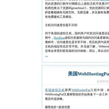
凭此优惠码订购年付期限以上虚拟主机可优惠10%，一
机商也推出了优惠码greatchina15，凭此优惠码
样套餐都拥有无限空间、无限流量，并且都有免费域名赠送，
有免费建站工具赠送。
主机访问速度也毫不示弱
对于美国的虚拟主机，国内用户对其访问速度还
商中，
HostEase
虚拟主机被称为国内访问速度最快的美
鹿林市，访问速度也是非常不错，而且机房均采用
主机的稳定性也非常不错。并且据了解，Webhos
还将会享受到更高级的访问体验，所以，单从访问速度
…
美国WebHostin
发布时间： 
美国虚拟主机
新秀
WebHostingPad
入驻中国，
WebHostingPad又紧锣密鼓的开始筹备下一步工
看其作战攻略。
极限低价+超值优惠