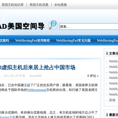
|
|
美国主机知识库
美国主机优惠
全站搜索
GPAD美国空间导
ad优惠码
WebHostingPad使用教程
WebHostingPad常见问题
WebHostingP
文章
WebHo
gpad虚拟主机后来居上抢占中国市场
WebH
WebH
2012-06-29 作者： admin888
0
评论 »
WebH
WebHo
场后，已在中国建立起了广泛的忠实用户群，眼看着，美国老牌主机商
WebHo
势闻名于国际市场的
Webhostingpad
主机商的出现，却打破了美国老牌主
WebHo
其他
的推出优惠码，有的推出优惠链接，总之，有主机促销的地方总少不了
最新
hosting主机
商为例，其在六月间令人难忘的就是推出了优惠码CHILL，