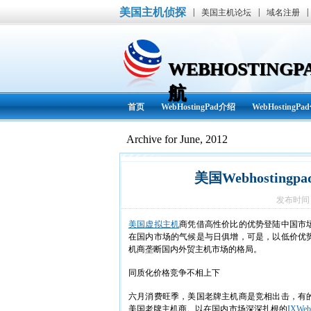
美国主机侦探
|
|
|
美国主机论坛
域名注册
WEBHOSTIN
航
首页
WebHostingPad介绍
WebHostingP
WebHostingPad资讯
其他
Archive for June, 2012
美国Webhostin
发布时间： 
美国虚拟主机
商凭借高性价比的优势登陆中国市
在国内市场的气候是与日俱增，可是，以低价优
机商垄断国内外贸主机市场的格局。
同质化价格竞争不相上下
六月消费旺季，美国老牌主机商是竞相出击，有
美国老牌主机商。以在国内市场深深扎根的
IXWeb