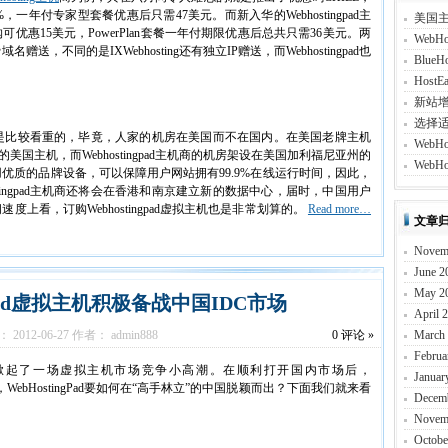
年付专家型套餐优惠后只需47美元。而新入华的Webhostingpad主
美国
订购可优惠15美元，PowerPlan套餐一年付期限优惠后总共只需36美元。两
Web
不同的是IXWebhosting还有独立IP赠送，而Webhostingpad也
Blu
Host
新站
选择
是比较看重的，毕竟，人家的机房在美国而不在国内。在美国老牌主机
Web
国主机，而Webhostingpad主机商的机房架设在美国加利福尼亚州的
WebH
优质的品牌设备，可以保障用户网站拥有99.9%在线运行时间，因此，
tingpad主机商还将会在香港和南京建立新的数据中心，届时，中国用户
上看，订购Webhostingpad虚拟主机也是非常划算的。
Read more…
文章
Novem
June 2
May 2
gPad虚拟主机积极备战中国IDC市场
April 
2012-06-27 作者： admin888
0
评论 »
March
Februa
掀起了一场虚拟主机市场竞争小高潮。在顺利打开国内市场后，
Januar
作，WebHostingPad要如何在“高手林立”的中国脱颖而出？下面我们就来看
Decem
Novem
Octobe