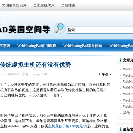
|
|
美国主机知识库
美国主机优惠
全站搜索
GPAD美国空间导
ad优惠码
WebHostingPad使用教程
WebHostingPad常见问题
WebHostingP
文章
传统虚拟主机还有没有优势
WebHo
2014-04-08 作者： admin888
1
评论 »
WebH
WebH
时间了，经过这些年的发展，云计算已渐渐成为流行趋势。而云计算时代
WebH
主机有它自己的优点，这是否意味着它会取代传统虚拟主机的地位呢？
WebHo
着自己的独特优势。今天小编就一一剖析。
WebHo
WebHo
其他
时候也突出了价格实惠，那么云主机的价格真的便宜么？业内人士都
升级费用。这样算下来，每年需要花费几千甚至更多。而这样的价格相
ebHostingPad来说，购买
主机最低价格1.99美元/月
起，这样的低
最新