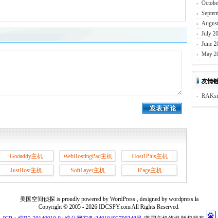
Octobe
Septem
August
July 2
June 2
May 2
友情
RAKs
Godaddy主机
WebHostingPad主机
Host1Plus主机
JustHost主机
SoftLayer主机
iPage主机
美国空间侦探 is proudly powered by WordPress , designed by wordpress.la
Copyright © 2005 - 2026 IDCSPY.com All Rights Reserved.