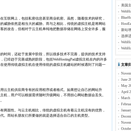
美国
Web
Blu
在互联网上，包括私密信息甚至商业机密。虽然，随着技术的研究，
客的威胁依然是相当大的威胁。而与之相比，传统的虚拟主机是将网站
Host
黑客的攻击，但相对于云主机单纯地把数据存储在网络上安全许多，服
新站
。
选择
Web
WebH
年的时间，还处于发展中阶段，所以很多技术不完善，提供的技术支持
经趋于完善成熟的阶段，包括WebHostingPad虚拟主机在内的许多
长在使用传统虚拟主机在使用传统的虚拟主机建站的时候遇到了问题一
文章
Novem
June 2
May 2
用云主机供应商专有的应用程序或者格式。如果想让自己的网站升
April 
拟主机，用户可以根据需求随时升级网站，不用担心网站数据会丢失。
March
性。
Februa
有两面性。与云主机相比，传统的虚拟主机有着云主机没有的优势，
Januar
取代。而站长朋友们所要做的就是选择适合自己的主机类型。
Decem
Novem
Octobe