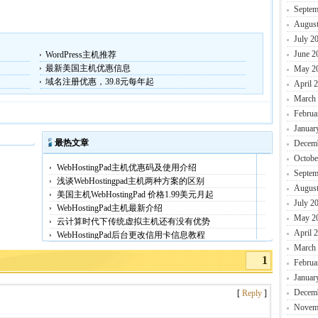
Septem
August
July 2
June 2
WordPress主机推荐
最新美国主机优惠信息
May 2
域名注册优惠，39.8元每年起
April 
March
Februa
Januar
最热文章
Decem
Octobe
WebHostingPad主机优惠码及使用介绍
Septem
浅谈WebHostingpad主机两种方案的区别
August
美国主机WebHostingPad 价格1.99美元月起
July 2
WebHostingPad主机最新介绍
May 2
云计算时代下传统虚拟主机还有没有优势
April 
WebHostingPad后台更改信用卡信息教程
March
1
Februa
Januar
Decem
[
Reply
]
Novem