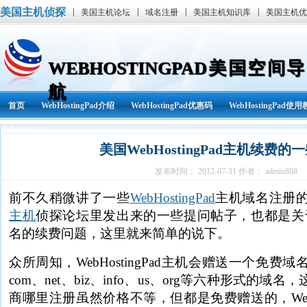
美国主机侦探
|
|
|
|
美国主机论坛
域名注册
美国主机知识库
美国主机优
WEBHOSTINGPAD美国空间导
航
首页
WebHostingPad介绍
WebHostingPad优惠码
WebHostingPad使
WebHostingPad资讯
其他
美国WebHostingPad主机续费的
发布时间： 2012-07-31 作者： admin888
前不久稍微讲了一些
WebHostingPad
主机域名注册
主机
侦探论坛里发出来的一些提问帖子，也都是关于咨询W
名的续费问题，这里就来简单的说下。
众所周知，WebHostingPad主机会赠送一个免
com、net、biz、info、us、org等六种形式的
商哪里注册虽然价格不等，但都是免费赠送的，WebHo