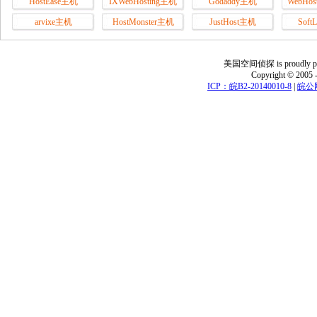
HostEase主机
IXWebHosting主机
Godaddy主机
WebHos
arvixe主机
HostMonster主机
JustHost主机
Soft
美国空间侦探 is proudly power
Copyright © 2005 
ICP：皖B2-20140010-8
|
皖公网